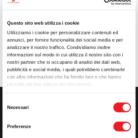
Ops! Pagina non trovata
Questo sito web utilizza i cookie
La pagina richiesta non esiste o non è più
Utilizziamo i cookie per personalizzare contenuti ed
disponibile.
annunci, per fornire funzionalità dei social media e per
analizzare il nostro traffico. Condividiamo inoltre
informazioni sul modo in cui utilizza il nostro sito con i
Torna alla home
Guarda gli annunci
nostri partner che si occupano di analisi dei dati web,
pubblicità e social media, i quali potrebbero combinarle
con altre informazioni che ha fornito loro o che hanno
raccolto dal suo utilizzo dei loro servizi.
Selezione
Orari
Necessari
del
consenso
Lunedì
09-13 15-19
Preferenze
Martedì
09-13 15-19