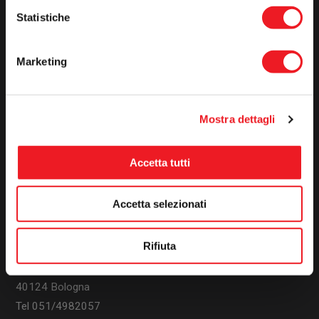
Mercoledì
09-13 15-19
Statistiche
Giovedì
09-13 15-19
Venerdì
09-13 15-19
Marketing
Sabato
09:30-12:30
Domenica
Chiuso
Mostra dettagli
Uffici
Accetta tutti
Via Collegio di Spagna, 7/A
Accetta selezionati
40123 Bologna
Tel/Fax 051/9911795
Rifiuta
Via Castiglione, 47/2c
40124 Bologna
Tel 051/4982057